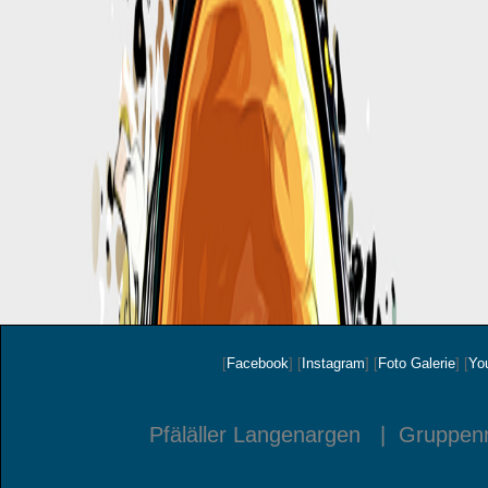
[
Facebook
]
[
Instagram
]
[
Foto Galerie
]
[
Yo
Pfäläller Langenargen | Gruppen