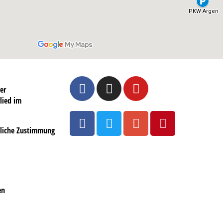
er
lied im
ftliche Zustimmung
en