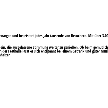
enargen und begeistert jedes Jahr tausende von Besuchern. Mit über 3.
u ein, die ausgelassene Stimmung weiter zu genießen. Ob beim gemütlic
n der Festhalle lässt es sich entspannt bei einem Getränk und guter Mu
nheizen.