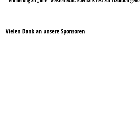
Erinnerung an „ihre“ Geisternacht. Ebenfalls fest zur Tradition geh
Vielen Dank an unsere Sponsoren