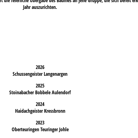
ört die feierliche Übergabe des Baumes an jene Gruppe, die sich bereit 
Jahr auszurichten.
2026
Schussengeister Langenargen
2025
Stoinabacher Bobbele Aulendorf
2024
Haidachgeister Kressbronn
2023
Oberteuringen Teuringer Johle