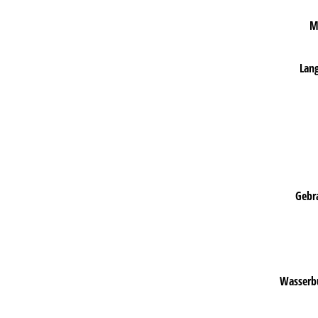
M
Lang
Gebr
Wasserbu