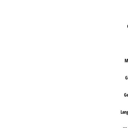
M
G
Ge
Lang